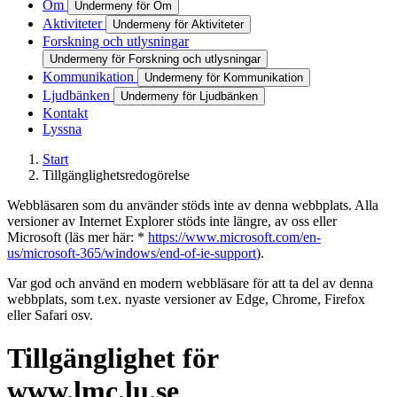
Om
Undermeny för Om
Aktiviteter
Undermeny för Aktiviteter
Forskning och utlysningar
Undermeny för Forskning och utlysningar
Kommunikation
Undermeny för Kommunikation
Ljudbänken
Undermeny för Ljudbänken
Kontakt
Lyssna
Start
Tillgänglighetsredogörelse
Webbläsaren som du använder stöds inte av denna webbplats. Alla
versioner av Internet Explorer stöds inte längre, av oss eller
Microsoft (läs mer här: *
https://www.microsoft.com/en-
us/microsoft-365/windows/end-of-ie-support
).
Var god och använd en modern webbläsare för att ta del av denna
webbplats, som t.ex. nyaste versioner av Edge, Chrome, Firefox
eller Safari osv.
Tillgänglighet för
www.lmc.lu.se