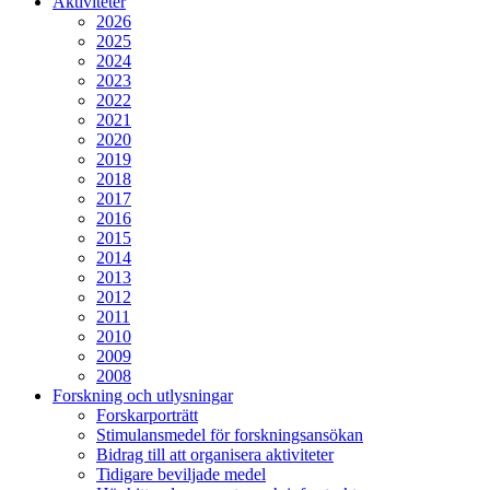
Aktiviteter
2026
2025
2024
2023
2022
2021
2020
2019
2018
2017
2016
2015
2014
2013
2012
2011
2010
2009
2008
Forskning och utlysningar
Forskarporträtt
Stimulansmedel för forskningsansökan
Bidrag till att organisera aktiviteter
Tidigare beviljade medel