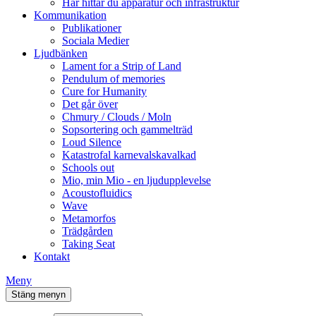
Här hittar du apparatur och infrastruktur
Kommunikation
Publikationer
Sociala Medier
Ljudbänken
Lament for a Strip of Land
Pendulum of memories
Cure for Humanity
Det går över
Chmury / Clouds / Moln
Sopsortering och gammelträd
Loud Silence
Katastrofal karnevalskavalkad
Schools out
Mio, min Mio - en ljudupplevelse
Acoustofluidics
Wave
Metamorfos
Trädgården
Taking Seat
Kontakt
Meny
Stäng menyn